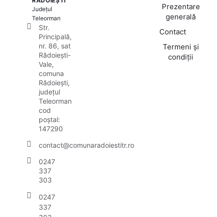
RĂDOIEȘTI
Prezentare
Județul
generală
Teleorman
Str.
Contact
Principală,
nr. 86, sat
Termeni și
Rădoiești-
condiții
Vale,
comuna
Rădoiești,
județul
Teleorman
cod
poștal:
147290
contact@comunaradoiestitr.ro
0247
337
303
0247
337