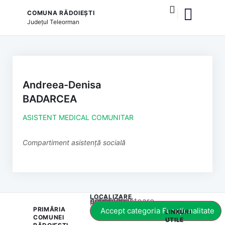
COMUNA RĂDOIEȘTI
Județul
Teleorman
și serviciile publice
Andreea-Denisa
BADARCEA
ASISTENT MEDICAL COMUNITAR
Compartiment asistență socială
LOCALIZARE
Acest conținut este blocat până când acceptați categoria corespunzătoare de cookie-uri.
PRIMĂRIA
Accept categoria Funcționalitate
LINKURI
COMUNEI
UTILE